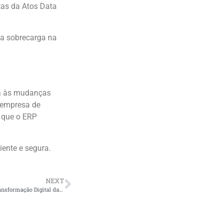
tas da Atos Data
 a sobrecarga na
ra às mudanças
a empresa de
 que o ERP
ente e segura.
NEXT
A Revolução da Inteligência Artificial no ERP: O Papel da Carol na Transformação Digital das Empresas