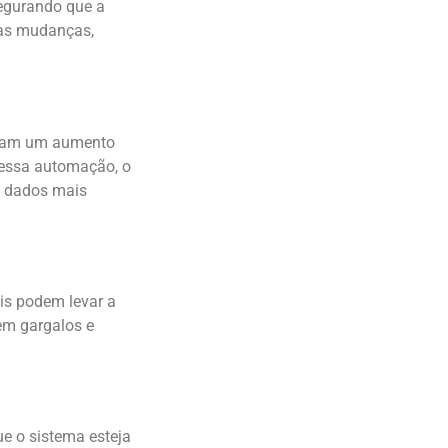
segurando que a
 às mudanças,
stram um aumento
 essa automação, o
om dados mais
is podem levar a
 em gargalos e
e o sistema esteja